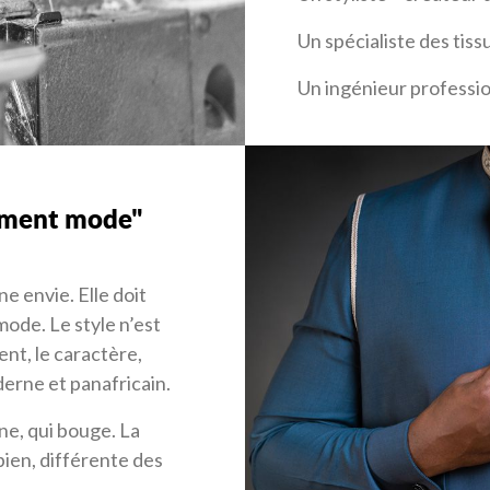
2
2
0
Un spécialiste des tis
Un ingénieur professio
rement mode"
e envie. Elle doit
mode. Le style n’est
rent, le caractère,
derne et panafricain.
ne, qui bouge. La
bien, différente des