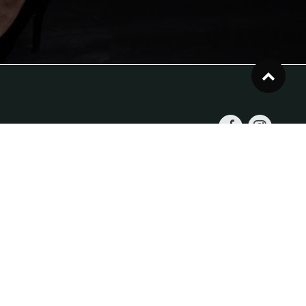
om
wsletter
Newsletter to be aware of our new products