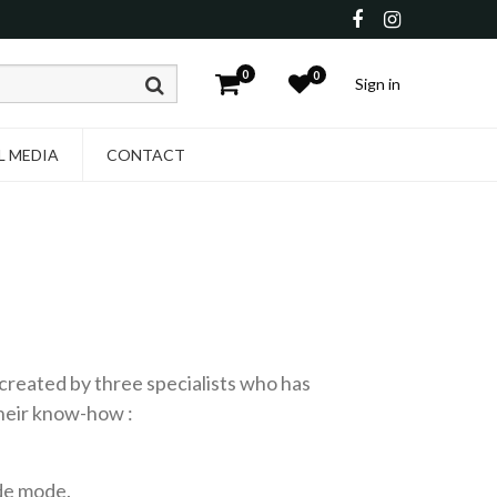
0
0
Sign in
L MEDIA
CONTACT
eated by three specialists who has
l their know-how :
 de mode.