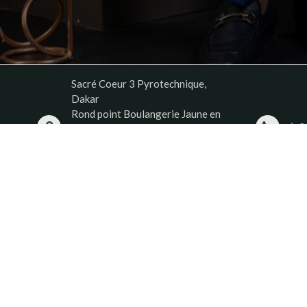
Sacré Coeur 3 Pyrotechnique,
Dakar
Rond point Boulangerie Jaune en
(+2
face SDE
Dakar
Senegal
Services
Secutity
Order Status
P
rivacy policy
Support
Refund policy
General condition of
sale