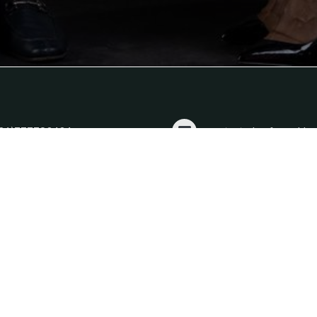
21)777783434
contact@keyfaworld.c
About
Subscribe to the ne
The brand
Subscribe to the Keyfa 
Contact