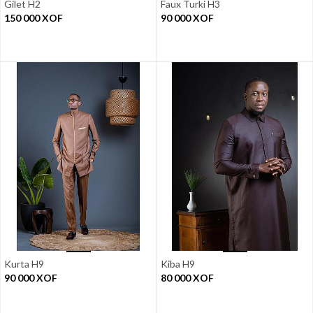
Gilet H2
Faux Turki H3
150 000
XOF
90 000
XOF
Kurta H9
Kiba H9
90 000
XOF
80 000
XOF