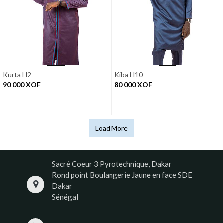
Kurta H2
Kiba H10
90 000
XOF
80 000
XOF
Load More
Sacré Coeur 3 Pyrotechnique, Dakar
Rond point Boulangerie Jaune en face SDE
Dakar
Sénégal