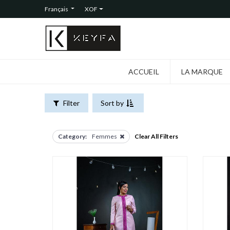
FILTERS
Français
XOF
CATEGORIES
Tous
les
produits
ACCUEIL
LA MARQUE
Femmes
Hommes
Filter
Sort by
Category:
Femmes
Clear All Filters