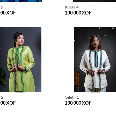
F5
Kiba F4
000
XOF
100 000
XOF
F2
Gilet F1
000
XOF
130 000
XOF