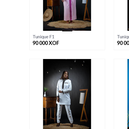
Tunique F1
Tuniq
90 000
XOF
90 0