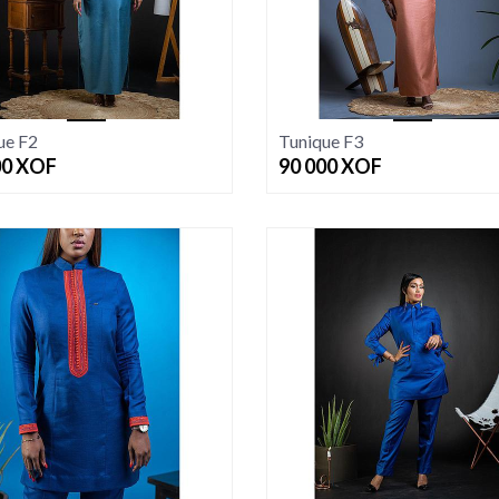
ue F2
Tunique F3
00
XOF
90 000
XOF