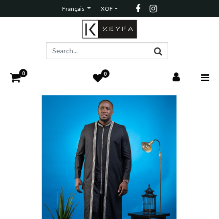
Français
XOF
0
0