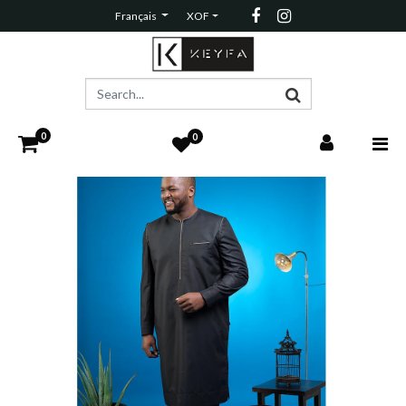
Français
XOF
0
0