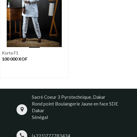
Kurta F1
100 000
XOF
Sacré Coeur 3 Pyrotechnique, Dakar
Rond point Boulangerie Jaune en face SDE
Dakar
Sénégal
(+221)777783434