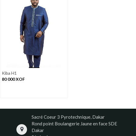
Kiba H1
80 000
XOF
Sacré Coeur 3 Pyrotechnique, Dakar
Rond point Boulangerie Jaune en face SDE
Dakar