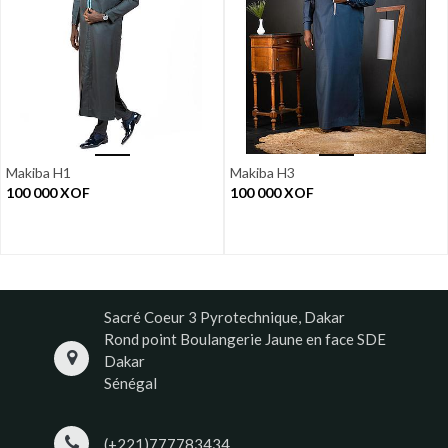
Makiba H1
Makiba H3
100 000
XOF
100 000
XOF
Sacré Coeur 3 Pyrotechnique, Dakar
Rond point Boulangerie Jaune en face SDE
Dakar
Sénégal
(+221)777783434