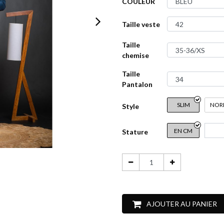
COULEUR
Taille veste
Taille
chemise
Taille
Pantalon
SLIM
NOR
Style
EN CM
Stature
AJOUTER AU PANIER