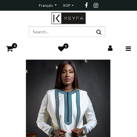
Français
XOF
0
0