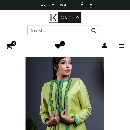
Français
XOF
0
0