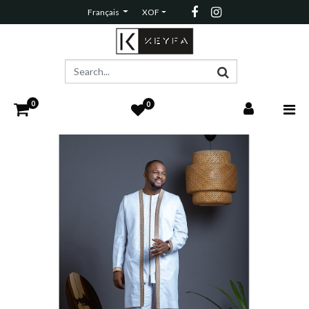
Français
XOF
0
0