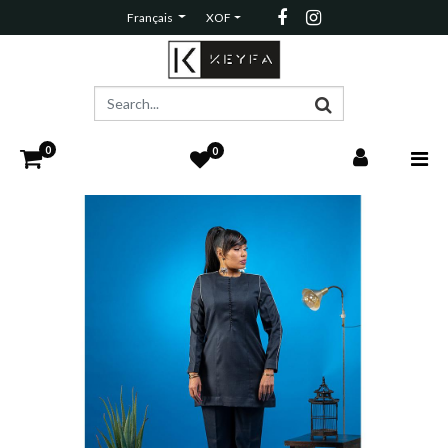
Français
XOF
0
0