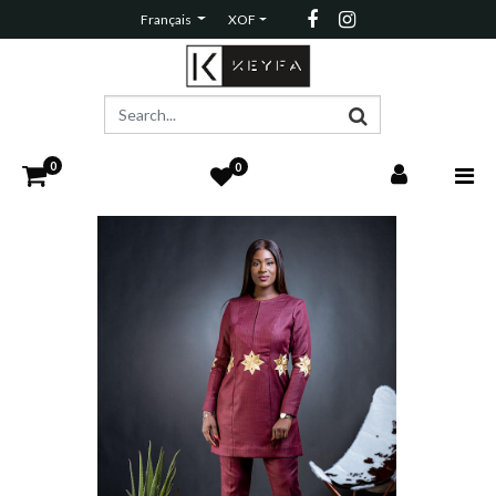
Français
XOF
0
0