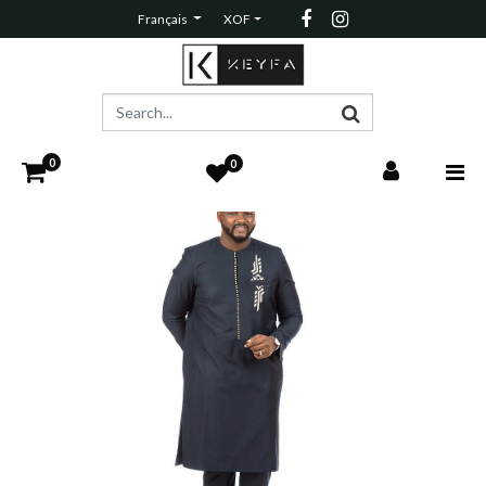
Français
XOF
0
0