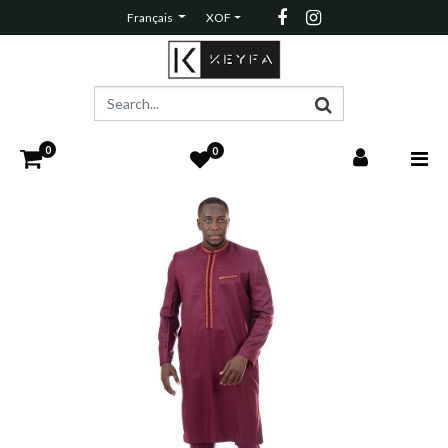
Français
XOF
0
0