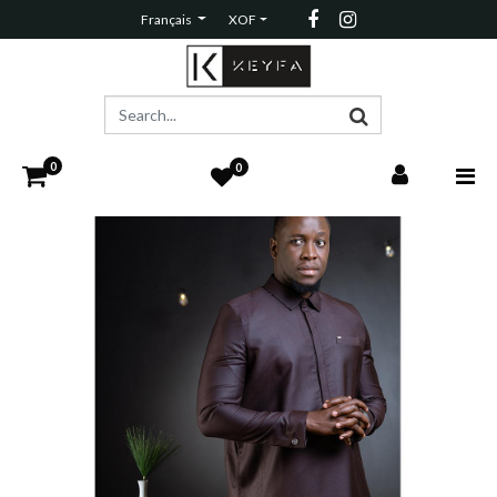
Français
XOF
0
0