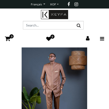
Français
XOF
0
0