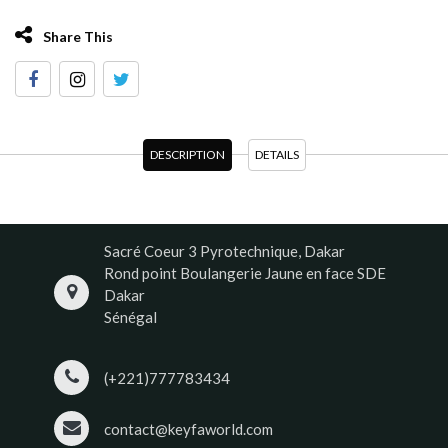
Share This
DESCRIPTION
DETAILS
Sacré Coeur 3 Pyrotechnique, Dakar
Rond point Boulangerie Jaune en face SDE
Dakar
Sénégal
(+221)777783434
contact@keyfaworld.com