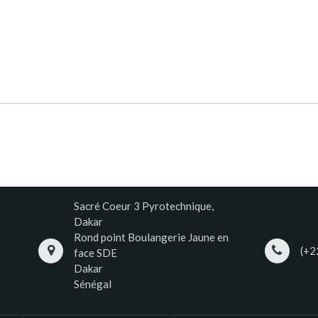
Sacré Coeur 3 Pyrotechnique,
Dakar
Rond point Boulangerie Jaune en
(+2
face SDE
Dakar
Sénégal