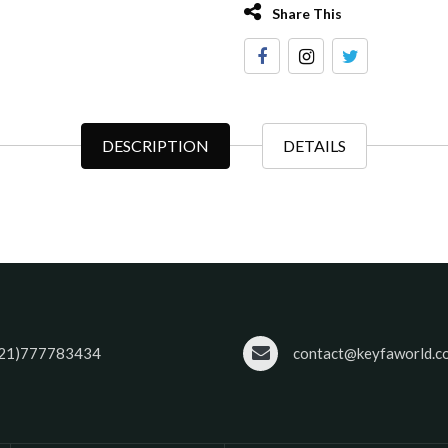
Share This
DESCRIPTION
DETAILS
21)777783434
contact@keyfaworld.c