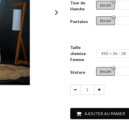
Tour de
EN CM
Hanche
EN CM
Pantalon
Taille
chemise
Femme
EN CM
Stature
AJOUTER AU PANIER